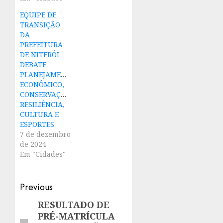
EQUIPE DE
TRANSIÇÃO
DA
PREFEITURA
DE NITERÓI
DEBATE
PLANEJAMENTO
ECONÔMICO,
CONSERVAÇÃO,
RESILIÊNCIA,
CULTURA E
ESPORTES
7 de dezembro
de 2024
Em "Cidades"
Post
Previous
navigation
RESULTADO DE
Previous
PRÉ-MATRÍCULA
post: