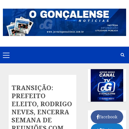
Skip
to
content
Primary
Menu
TRANSIÇÃO:
PREFEITO
ELEITO, RODRIGO
NEVES, ENCERRA
Facebook
SEMANA DE
REUNIÕES COM