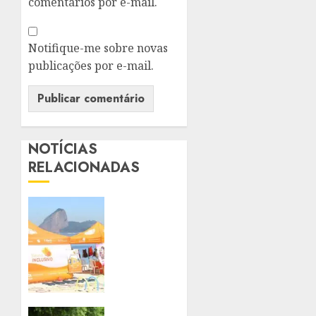
comentários por e-mail.
Notifique-me sobre novas
publicações por e-mail.
NOTÍCIAS
RELACIONADAS
NITERÓI
PROMOVE
MANHÃ
DE
INCLUSÃO
E
ACESSIBILIDADE
EM
PREFEITURA