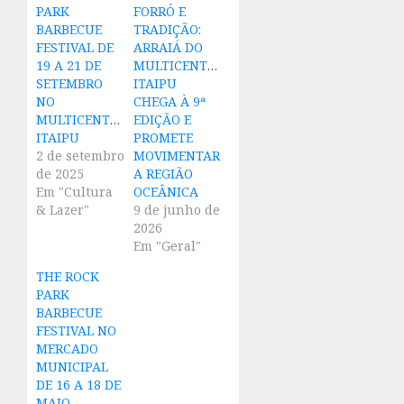
PARK
FORRÓ E
BARBECUE
TRADIÇÃO:
FESTIVAL DE
ARRAIÁ DO
19 A 21 DE
MULTICENTER
SETEMBRO
ITAIPU
NO
CHEGA À 9ª
MULTICENTER
EDIÇÃO E
ITAIPU
PROMETE
2 de setembro
MOVIMENTAR
de 2025
A REGIÃO
Em "Cultura
OCEÂNICA
& Lazer"
9 de junho de
2026
Em "Geral"
THE ROCK
PARK
BARBECUE
FESTIVAL NO
MERCADO
MUNICIPAL
DE 16 A 18 DE
MAIO