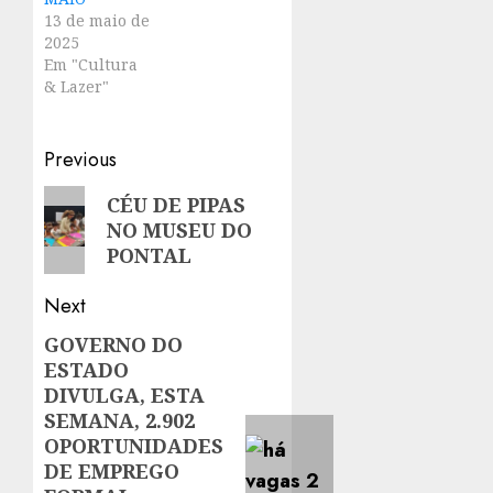
13 de maio de
2025
Em "Cultura
& Lazer"
Post
Previous
navigation
Previous
CÉU DE PIPAS
NO MUSEU DO
post:
PONTAL
Next
GOVERNO DO
Next
ESTADO
post:
DIVULGA, ESTA
SEMANA, 2.902
OPORTUNIDADES
DE EMPREGO