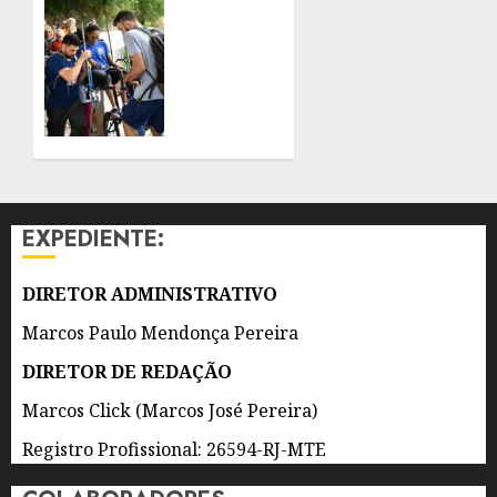
CELEBRAÇÃO
PROMOVE
AO DIA
PROGRAMAÇÃO
DOS
DE
PAIS
TRILHAS
ACESSÍVEIS
8 DE
DURANTE
AGOSTO
TODO
DE 2026
O MÊS
0
DE
EXPEDIENTE:
AGOSTO
8 DE
DIRETOR ADMINISTRATIVO
AGOSTO
DE 2026
Marcos Paulo Mendonça Pereira
0
DIRETOR DE REDAÇÃO
Marcos Click (Marcos José Pereira)
Registro Profissional: 26594-RJ-MTE