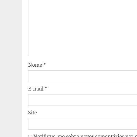
Nome
*
E-mail
*
Site
Notifique-me sobre novos comentários por e