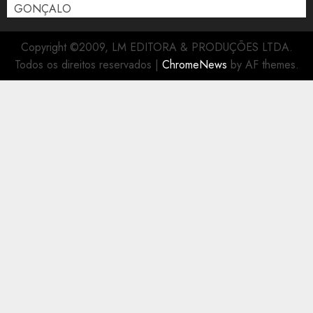
GONÇALO
Copyright ©2009, LM EDITORA & PRODUÇÕES LTDA.
Todos os direitos reservados
|
ChromeNews
by AF themes.