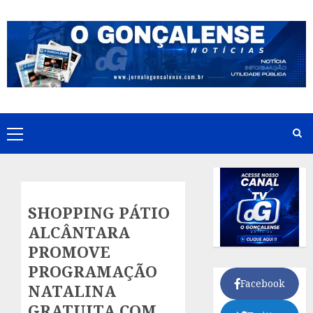
Skip
to
content
Primary
Menu
SHOPPING PÁTIO
ALCÂNTARA
PROMOVE
PROGRAMAÇÃO
Facebook
NATALINA
GRATUITA COM