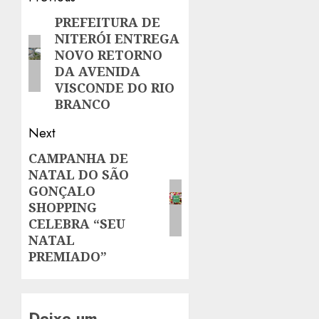
navigation
PREFEITURA DE
Previous
NITERÓI ENTREGA
post:
NOVO RETORNO
DA AVENIDA
VISCONDE DO RIO
BRANCO
Next
CAMPANHA DE
Next
NATAL DO SÃO
post:
GONÇALO
SHOPPING
CELEBRA “SEU
NATAL
PREMIADO”
Deixe um