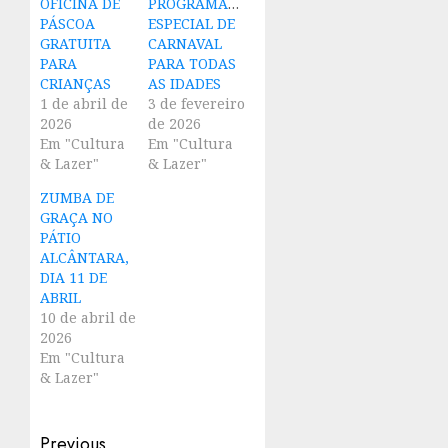
OFICINA DE
PROGRAMAÇÃO
PÁSCOA
ESPECIAL DE
GRATUITA
CARNAVAL
PARA
PARA TODAS
CRIANÇAS
AS IDADES
1 de abril de
3 de fevereiro
2026
de 2026
Em "Cultura
Em "Cultura
& Lazer"
& Lazer"
ZUMBA DE
GRAÇA NO
PÁTIO
ALCÂNTARA,
DIA 11 DE
ABRIL
10 de abril de
2026
Em "Cultura
& Lazer"
Post
Previous