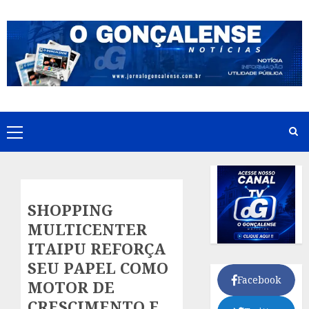
Skip
to
content
Primary
Menu
SHOPPING
MULTICENTER
ITAIPU REFORÇA
SEU PAPEL COMO
Facebook
MOTOR DE
CRESCIMENTO E