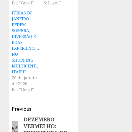
Em "Geral"
& Lazer"
FÉRIAS DE
JANEIRO
PEDEM
SOMBRA,
DIVERSÃO E
BOAS
EXPERIÊNCIAS
NO
SHOPPING
MULTICENTER
ITAIPU
20 de janeiro
de 2026
Em "Geral"
Post
Previous
navigation
DEZEMBRO
Previous
VERMELHO:
post: