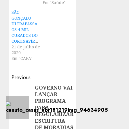
Em "Saúde"
SÃO
GONÇALO
ULTRAPASSA
OS 4 MIL
CURADOS DO
CORONAVÍRUS
21 de julho de
2020
Em "CAPA"
Post
Previous
navigation
GOVERNO VAI
Previous
LANÇAR
post:
PROGRAMA
PARA
REGULARIZAR
ESCRITURA
DE MORADIAS