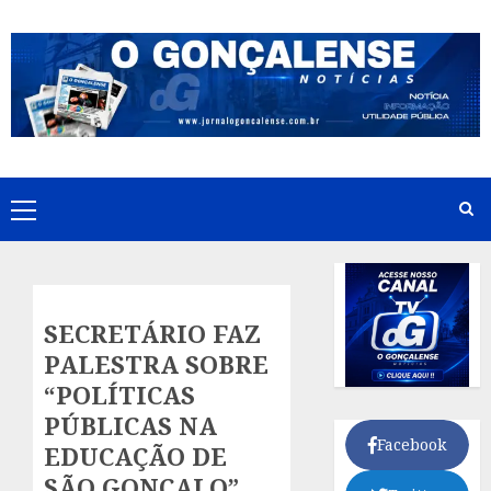
Skip
to
content
Primary
Menu
SECRETÁRIO FAZ
PALESTRA SOBRE
“POLÍTICAS
PÚBLICAS NA
Facebook
EDUCAÇÃO DE
SÃO GONÇALO”