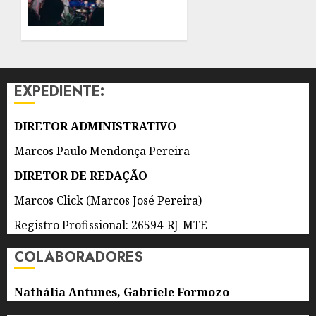
QUADRA
AGOSTO
DA SÃO
DE 2026
CLEMENTE
0
COM
MC
CAROL
EXPEDIENTE:
ENTRE
AS
ATRAÇÕES
DIRETOR ADMINISTRATIVO
Marcos Paulo Mendonça Pereira
6 DE
AGOSTO
DIRETOR DE REDAÇÃO
DE 2026
0
Marcos Click (Marcos José Pereira)
Registro Profissional: 26594-RJ-MTE
COLABORADORES
Nathália Antunes, Gabriele Formozo