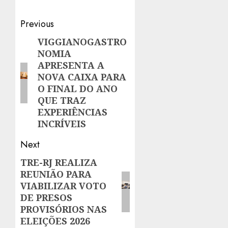
Post
Previous
navigation
VIGGIANOGASTRO
Previous
NOMIA
post:
APRESENTA A
NOVA CAIXA PARA
O FINAL DO ANO
QUE TRAZ
EXPERIÊNCIAS
INCRÍVEIS
Next
TRE-RJ REALIZA
Next
REUNIÃO PARA
post:
VIABILIZAR VOTO
DE PRESOS
PROVISÓRIOS NAS
ELEIÇÕES 2026