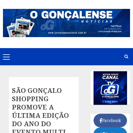
Skip
to
content
Primary
Menu
SÃO GONÇALO
SHOPPING
PROMOVE A
ÚLTIMA EDIÇÃO
Facebook
DO ANO DO
EVENTO MULTI