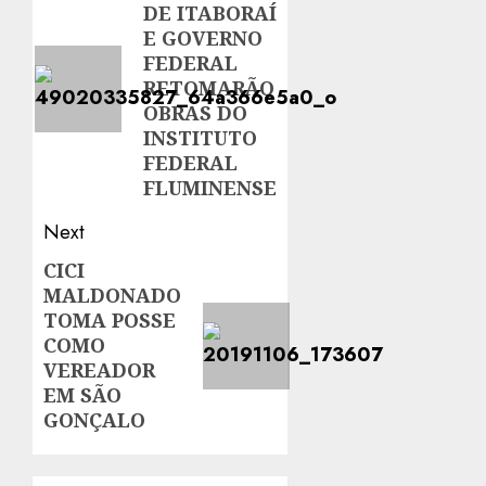
DE ITABORAÍ
post:
E GOVERNO
FEDERAL
RETOMARÃO
OBRAS DO
INSTITUTO
FEDERAL
FLUMINENSE
Next
CICI
Next
MALDONADO
post:
TOMA POSSE
COMO
VEREADOR
EM SÃO
GONÇALO