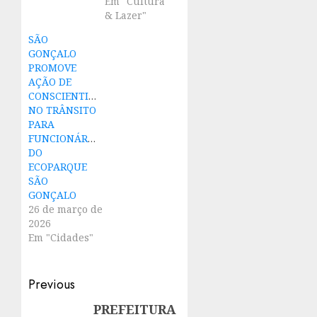
Em "Cultura
& Lazer"
SÃO
GONÇALO
PROMOVE
AÇÃO DE
CONSCIENTIZAÇÃO
NO TRÂNSITO
PARA
FUNCIONÁRIOS
DO
ECOPARQUE
SÃO
GONÇALO
26 de março de
2026
Em "Cidades"
Post
Previous
navigation
PREFEITURA
Previous