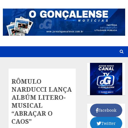
Skip
to
content
RÔMULO
NARDUCCI LANÇA
ALBÚM LITERO-
MUSICAL
Facebook
“ABRAÇAR O
CAOS”
Twitter