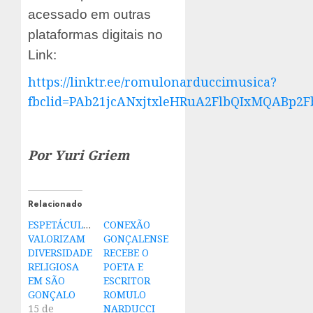
acessado em outras
plataformas digitais no
Link:
https://linktr.ee/romulonarduccimusica?
fbclid=PAb21jcANxjtxleHRuA2FlbQIxMQAB
Por Yuri Griem
Relacionado
ESPETÁCULOS
CONEXÃO
VALORIZAM
GONÇALENSE
DIVERSIDADE
RECEBE O
RELIGIOSA
POETA E
EM SÃO
ESCRITOR
GONÇALO
ROMULO
15 de
NARDUCCI