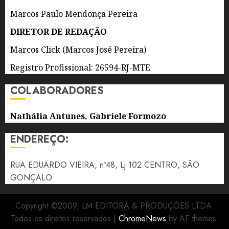
Marcos Paulo Mendonça Pereira
6 DE
AGOSTO
DIRETOR DE REDAÇÃO
DE 2026
0
Marcos Click (Marcos José Pereira)
Registro Profissional: 26594-RJ-MTE
COLABORADORES
Nathália Antunes, Gabriele Formozo
ENDEREÇO:
RUA EDUARDO VIEIRA, nº48, Lj 102 CENTRO, SÃO
GONÇALO
Copyright ©2009, LM EDITORA & PRODUÇÕES LTDA.
Todos os direitos reservados
|
ChromeNews
by AF themes.