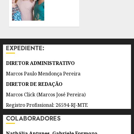
EVENTOS
FORMAÇÃO
DE SÃO
PARA
GONÇALO
MULHERES
NEGRAS
6 DE
E
AGOSTO
INDÍGENAS
DE 2026
NA
0
EXPEDIENTE:
PRODUÇÃO
CULTURAL
DIRETOR ADMINISTRATIVO
6 DE
AGOSTO
Marcos Paulo Mendonça Pereira
DE 2026
0
DIRETOR DE REDAÇÃO
Marcos Click (Marcos José Pereira)
Registro Profissional: 26594-RJ-MTE
COLABORADORES
Nathália Antunes, Gabriele Formozo