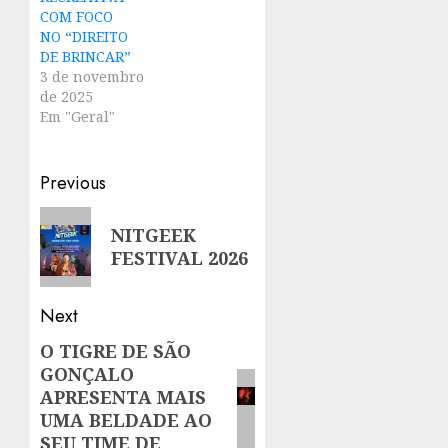
COM FOCO
NO “DIREITO
DE BRINCAR”
3 de novembro
de 2025
Em "Geral"
Post
Previous
navigation
Previous
NITGEEK
post:
FESTIVAL 2026
Next
O TIGRE DE SÃO
Next
GONÇALO
post:
APRESENTA MAIS
UMA BELDADE AO
SEU TIME DE