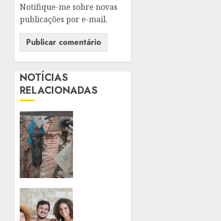
Notifique-me sobre novas
publicações por e-mail.
NOTÍCIAS
RELACIONADAS
ENEL
RIO
REMOVE
‘GATOS’
DE
ENERGIA
EM
RESTAURANTE
PROJETO
E CASA
SEMENTES
DE
LANÇA