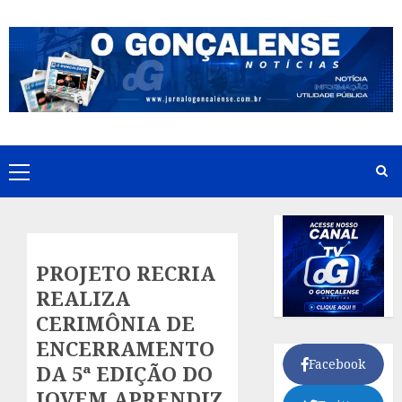
Skip
to
content
Primary
Menu
PROJETO RECRIA
REALIZA
CERIMÔNIA DE
ENCERRAMENTO
Facebook
DA 5ª EDIÇÃO DO
JOVEM APRENDIZ