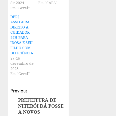
de 2024
Em "CAPA"
Em "Geral"
DPRJ
ASSEGURA
DIREITO A
CUIDADOR
24H PARA
IDOSA E SEU
FILHO COM
DEFICIÊNCIA
27 de
dezembro de
2023
Em "Geral"
Post
Previous
navigation
PREFEITURA DE
Previous
NITERÓI DÁ POSSE
post:
A NOVOS