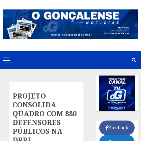
Skip
to
content
Primary
Menu
PROJETO
CONSOLIDA
QUADRO COM 880
DEFENSORES
Facebook
PÚBLICOS NA
DPRJ