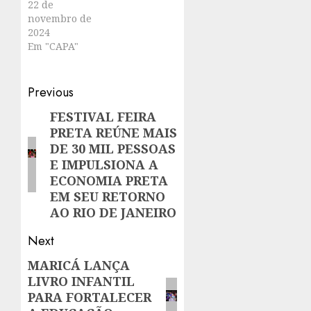
22 de
novembro de
2024
Em "CAPA"
Post
Previous
navigation
FESTIVAL FEIRA
Previous
PRETA REÚNE MAIS
post:
DE 30 MIL PESSOAS
E IMPULSIONA A
ECONOMIA PRETA
EM SEU RETORNO
AO RIO DE JANEIRO
Next
MARICÁ LANÇA
Next
LIVRO INFANTIL
post:
PARA FORTALECER