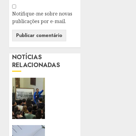
Notifique-me sobre novas
publicações por e-mail.
NOTÍCIAS
RELACIONADAS
PALÁCIO
TIRADENTES
BATE
MAIOR
RECORDE
DE
PÚBLICO
EM
CONGRESSO
QUATRO
NACIONAL