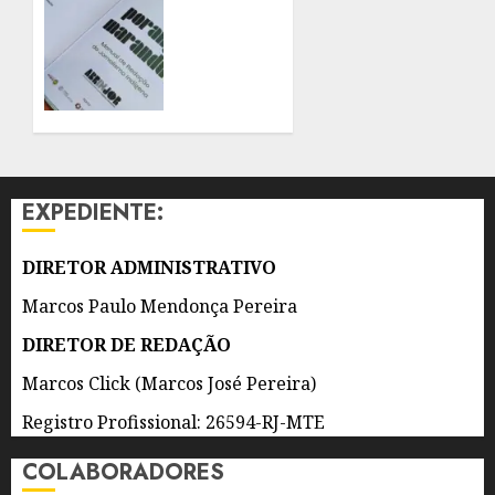
ANOS
RECEBE
LANÇAMENTO
7 DE
DO
AGOSTO
PRIMEIRO
DE 2026
MANUAL
0
DE
JORNALISMO
INDÍGENA
EXPEDIENTE:
DO
BRASIL
DIRETOR ADMINISTRATIVO
7 DE
AGOSTO
Marcos Paulo Mendonça Pereira
DE 2026
0
DIRETOR DE REDAÇÃO
Marcos Click (Marcos José Pereira)
Registro Profissional: 26594-RJ-MTE
COLABORADORES