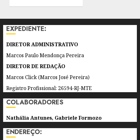
CARBONO
0
AZUL
NA
COMUNIDADE
EXPEDIENTE:
DO
GATO,
EM
DIRETOR ADMINISTRATIVO
SÃO
Marcos Paulo Mendonça Pereira
GONÇALO
DIRETOR DE REDAÇÃO
9 DE
AGOSTO
Marcos Click (Marcos José Pereira)
DE 2026
0
Registro Profissional: 26594-RJ-MTE
COLABORADORES
Nathália Antunes, Gabriele Formozo
ENDEREÇO: