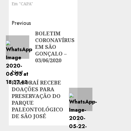
Em "CAPA"
Post
Previous
navigation
BOLETIM
Previous
CORONAVÍRUS
post:
EM SÃO
GONÇALO –
03/06/2020
Next
ITABORAÍ RECEBE
Next
DOAÇÕES PARA
post:
PRESERVAÇÃO DO
PARQUE
PALEONTOLÓGICO
DE SÃO JOSÉ