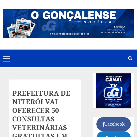
Skip
to
content
Primary
Menu
PREFEITURA DE
NITERÓI VAI
OFERECER 50
CONSULTAS
Facebook
VETERINÁRIAS
GRATUITAS EM