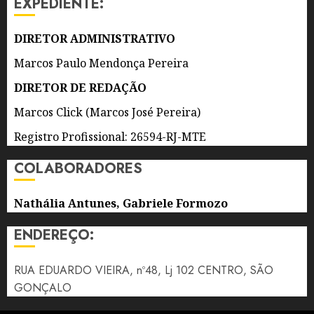
EXPEDIENTE:
DE
0
CRIANÇAS
E
DIRETOR ADMINISTRATIVO
ADOLESCENTES
Marcos Paulo Mendonça Pereira
5 DE
DIRETOR DE REDAÇÃO
AGOSTO
DE 2026
Marcos Click (Marcos José Pereira)
0
Registro Profissional: 26594-RJ-MTE
COLABORADORES
Nathália Antunes, Gabriele Formozo
ENDEREÇO:
RUA EDUARDO VIEIRA, nº48, Lj 102 CENTRO, SÃO
GONÇALO