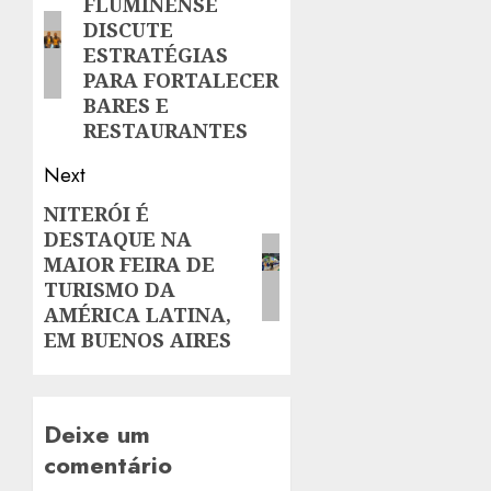
FLUMINENSE
post:
DISCUTE
ESTRATÉGIAS
PARA FORTALECER
BARES E
RESTAURANTES
Next
NITERÓI É
Next
DESTAQUE NA
post:
MAIOR FEIRA DE
TURISMO DA
AMÉRICA LATINA,
EM BUENOS AIRES
Deixe um
comentário