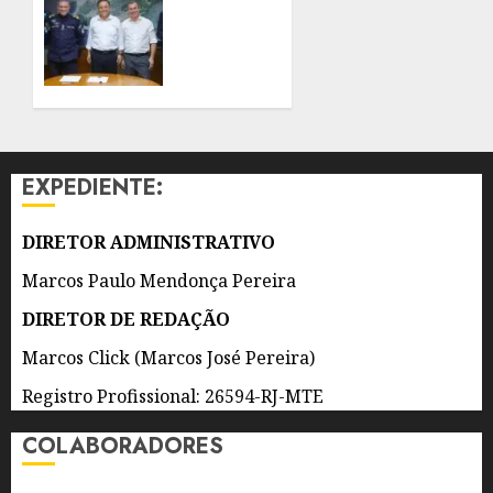
VENTOS
RENOVA
FORTES
CONVÊNIO
DO
7 DE
PROEIS
AGOSTO
POR
DE 2026
DOIS
0
ANOS
EXPEDIENTE:
7 DE
AGOSTO
DIRETOR ADMINISTRATIVO
DE 2026
0
Marcos Paulo Mendonça Pereira
DIRETOR DE REDAÇÃO
Marcos Click (Marcos José Pereira)
Registro Profissional: 26594-RJ-MTE
COLABORADORES