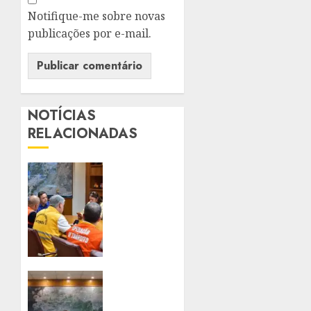
Notifique-me sobre novas
publicações por e-mail.
NOTÍCIAS
RELACIONADAS
NITERÓI
FECHA
PARQUES
E
SUSPENDE
AULAS
DEVIDO
À
PREFEITO
PREVISÃO
DE
DE
NITERÓI