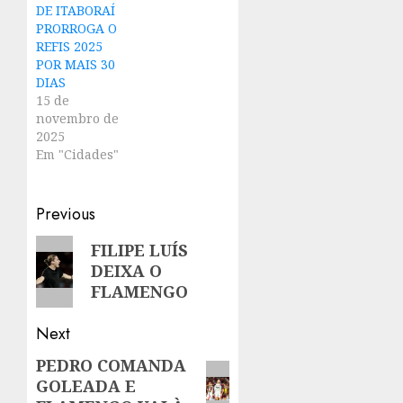
DE ITABORAÍ
PRORROGA O
REFIS 2025
POR MAIS 30
DIAS
15 de
novembro de
2025
Em "Cidades"
Post
Previous
navigation
Previous
FILIPE LUÍS
DEIXA O
post:
FLAMENGO
Next
PEDRO COMANDA
Next
GOLEADA E
post: