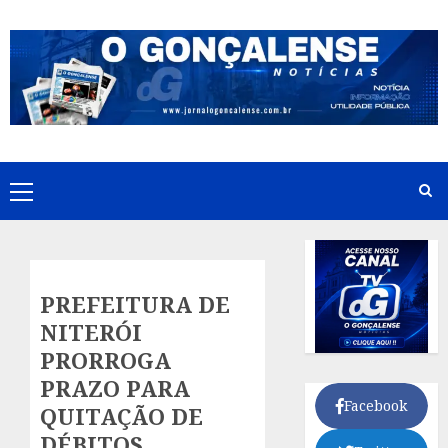
Skip
to
content
Primary
Menu
PREFEITURA DE
NITERÓI
PRORROGA
PRAZO PARA
Facebook
QUITAÇÃO DE
DÉBITOS