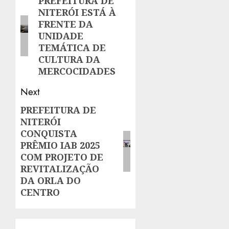
navigation
PREFEITURA DE
Previous
NITERÓI ESTÁ À
post:
FRENTE DA
UNIDADE
TEMÁTICA DE
CULTURA DA
MERCOCIDADES
Next
PREFEITURA DE
Next
NITERÓI
post:
CONQUISTA
PRÊMIO IAB 2025
COM PROJETO DE
REVITALIZAÇÃO
DA ORLA DO
CENTRO