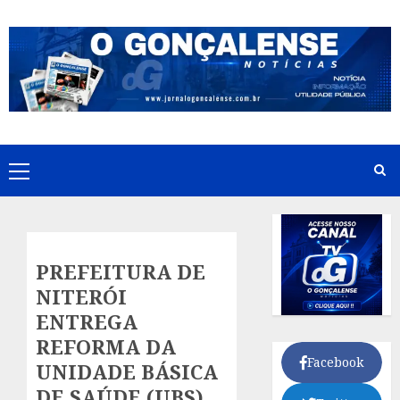
Skip
to
content
Primary
Menu
PREFEITURA DE
NITERÓI
ENTREGA
REFORMA DA
Facebook
UNIDADE BÁSICA
DE SAÚDE (UBS)