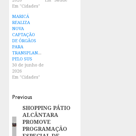
Em "Cidades"
MARICÁ
REALIZA
NOVA
CAPTAÇÃO
DE ÓRGÃOS
PARA
TRANSPLANTES
PELO SUS
30 de junho de
2026
Em "Cidades"
Post
Previous
navigation
SHOPPING PÁTIO
Previous
ALCÂNTARA
post:
PROMOVE
PROGRAMAÇÃO
ESPECIAL DE