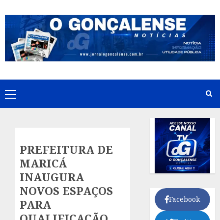
Skip
to
content
Primary
Menu
PREFEITURA DE
MARICÁ
INAUGURA
NOVOS ESPAÇOS
Facebook
PARA
QUALIFICAÇÃO