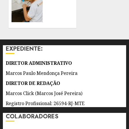
E
NITERÓI
ADOLESCENTES
GANHA
REFORÇO
8 DE
DE 300
AGOSTO
AGENTES
DE 2026
DE
0
APOIO
EXPEDIENTE:
ESCOLAR
8 DE
DIRETOR ADMINISTRATIVO
AGOSTO
DE 2026
Marcos Paulo Mendonça Pereira
0
DIRETOR DE REDAÇÃO
Marcos Click (Marcos José Pereira)
Registro Profissional: 26594-RJ-MTE
COLABORADORES