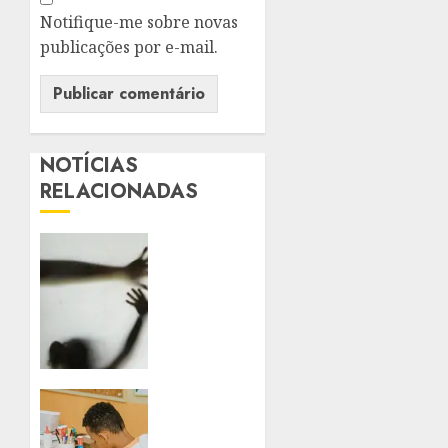
Notifique-me sobre novas
publicações por e-mail.
NOTÍCIAS
RELACIONADAS
SANCIONADA
LEI
QUE
AMPLIA
PENAS
PARA
VIOLÊNCIA
SEXUAL
REDE
CONTRA
MUNICIPAL
CRIANÇAS
DE