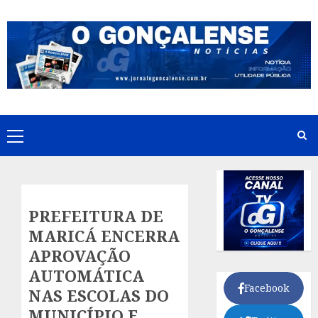
Skip
to
content
Primary
Menu
PREFEITURA DE
MARICÁ ENCERRA
APROVAÇÃO
AUTOMÁTICA
Facebook
NAS ESCOLAS DO
MUNICÍPIO E