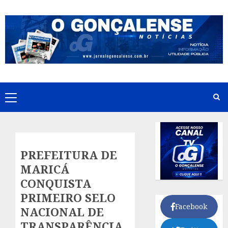
Skip
to
content
Primary
Menu
PREFEITURA DE
MARICÁ
CONQUISTA
PRIMEIRO SELO
Facebook
NACIONAL DE
TRANSPARÊNCIA