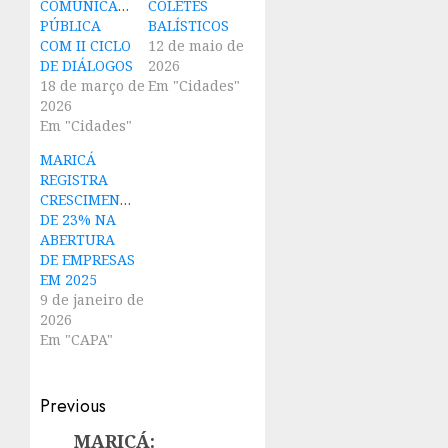
COMUNICAÇÃO
COLETES
PÚBLICA
BALÍSTICOS
COM II CICLO
12 de maio de
DE DIÁLOGOS
2026
18 de março de
Em "Cidades"
2026
Em "Cidades"
MARICÁ
REGISTRA
CRESCIMENTO
DE 23% NA
ABERTURA
DE EMPRESAS
EM 2025
9 de janeiro de
2026
Em "CAPA"
Post
Previous
navigation
MARICÁ:
Previous