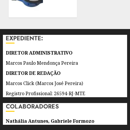
WEEK
NO
INTERIOR
6 DE
DOS
AGOSTO
IMÓVEIS
DE 2026
0
6 DE
AGOSTO
EXPEDIENTE:
DE 2026
0
DIRETOR ADMINISTRATIVO
Marcos Paulo Mendonça Pereira
DIRETOR DE REDAÇÃO
Marcos Click (Marcos José Pereira)
Registro Profissional: 26594-RJ-MTE
COLABORADORES
Nathália Antunes, Gabriele Formozo