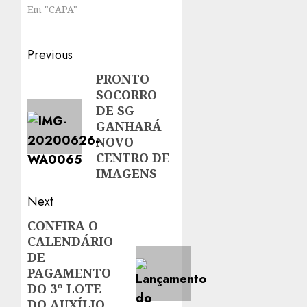
Em "CAPA"
Post
Previous
navigation
PRONTO
Previous
SOCORRO
post:
DE SG
GANHARÁ
NOVO
CENTRO DE
IMAGENS
Next
CONFIRA O
Next
CALENDÁRIO
post:
DE
PAGAMENTO
DO 3º LOTE
DO AUXÍLIO