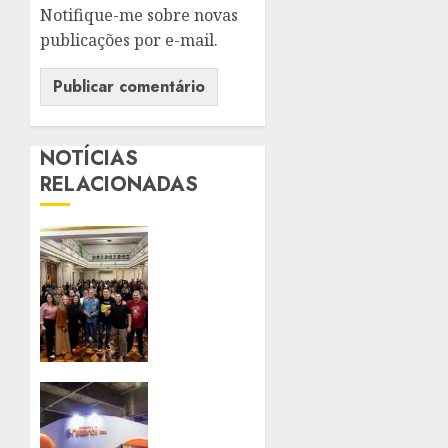
Notifique-me sobre novas
publicações por e-mail.
NOTÍCIAS
RELACIONADAS
CTB
ORGANIZA
SEMINÁRIO
SOBRE
REINDUSTRIALIZAÇÃO
E
DESENVOLVIMENTO
DO RJ;
NITERÓI
INSCRIÇÕES
MARCA
ABERTAS
PRESENÇA