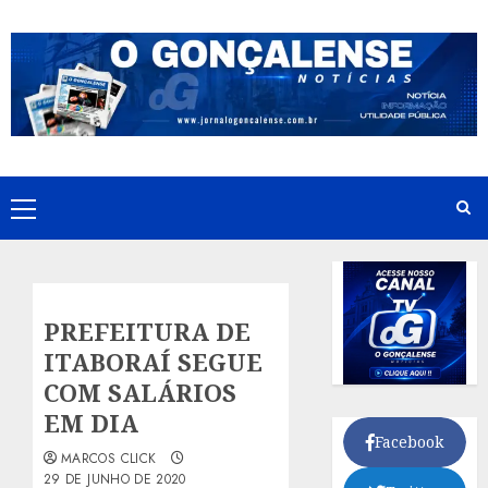
Skip
to
content
Primary
Menu
PREFEITURA DE
ITABORAÍ SEGUE
COM SALÁRIOS
EM DIA
Facebook
MARCOS CLICK
29 DE JUNHO DE 2020