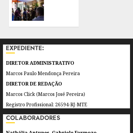
NA
5 DE
SEXTA
AGOSTO
EDIÇÃO
DE 2026
DO RIO
0
INNOVATION
WEEK
EXPEDIENTE:
5 DE
AGOSTO
DE 2026
DIRETOR ADMINISTRATIVO
0
Marcos Paulo Mendonça Pereira
DIRETOR DE REDAÇÃO
Marcos Click (Marcos José Pereira)
Registro Profissional: 26594-RJ-MTE
COLABORADORES
Nathália Antunes, Gabriele Formozo