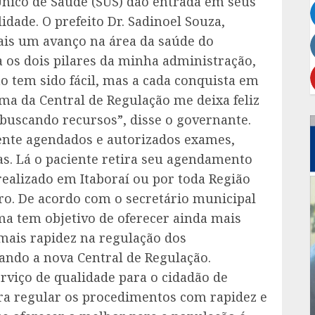
Único de Saúde (SUS) dão entrada em seus
dade. O prefeito Dr. Sadinoel Souza,
ais um avanço na área da saúde do
os dois pilares da minha administração,
o tem sido fácil, mas a cada conquista em
ma da Central de Regulação me deixa feliz
buscando recursos”, disse o governante.
ente agendados e autorizados exames,
as. Lá o paciente retira seu agendamento
realizado em Itaboraí ou por toda Região
ro. De acordo com o secretário municipal
ma tem objetivo de oferecer ainda mais
 mais rapidez na regulação dos
ando a nova Central de Regulação.
viço de qualidade para o cidadão de
ara regular os procedimentos com rapidez e