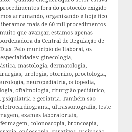
procedimentos fora do protocolo exigido
fomos arrumando, organizando e hoje fico
 liberamos mais de 60 mil procedimentos
 muito que avançar, estamos apenas
ordenadora da Central de Regulação de
Dias. Pelo município de Itaboraí, os
especialidades: ginecologia,
lástica, mastologia, dermatologia,
rurgias, urologia, otorrino, proctologia,
neurologia, neuropediatria, ortopedia,
ogia, oftalmologia, cirurgião pediátrico,
a, psiquiatria e geriatria. Também são
eletrocardiograma, ultrassonografia, teste
imagem, exames laboratoriais,
nfermagem, colonoscopia, broncospia,
erapia, endoscopia, curativos, vacinação,