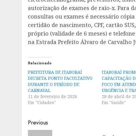
autorização de exames de raio-x. Para d
consultas ou exames é necessário cópia
certidão de nascimento, CPF, cartão SU
próprio (validade de 6 meses) e telefone
na Estrada Prefeito Álvaro de Carvalho Jú
Relacionado
PREFEITURA DE ITABORAÍ
ITABORAÍ PROM
DECRETA PONTO FACULTATIVO
CAPACITAÇÃO 
DURANTE O PERÍODO DE
FOCO EM ATEND
CARNAVAL
URGÊNCIA E T
11 de fevereiro de 2026
28 de abril de 2
Em "Cidades"
Em "Saúde"
Post
Previous
navigation
Previous