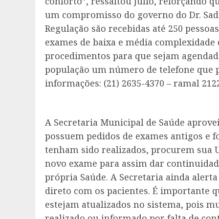
conforto”, ressaltou Júlio, reforçando 
um compromisso do governo do Dr. Sadin
Regulação são recebidas até 250 pessoas
exames de baixa e média complexidade 
procedimentos para que sejam agendados
população um número de telefone que po
informações: (21) 2635-4370 – ramal 212
A Secretaria Municipal de Saúde aprove
possuem pedidos de exames antigos e f
tenham sido realizados, procurem sua U
novo exame para assim dar continuidad
própria Saúde. A Secretaria ainda aler
direto com os pacientes. É importante 
estejam atualizados no sistema, pois m
realizado ou informado por falta de con