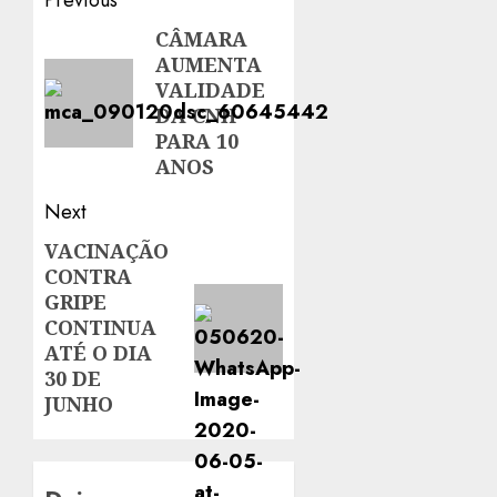
Post
Previous
navigation
CÂMARA
Previous
AUMENTA
post:
VALIDADE
DA CNH
PARA 10
ANOS
Next
VACINAÇÃO
Next
CONTRA
post:
GRIPE
CONTINUA
ATÉ O DIA
30 DE
JUNHO