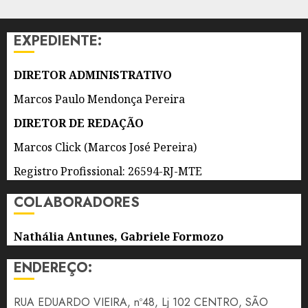
LAZER
EM
EXPEDIENTE:
PROGRAMAÇÃO
GRATUITA
DE
DIRETOR ADMINISTRATIVO
AGOSTO
Marcos Paulo Mendonça Pereira
5 DE
DIRETOR DE REDAÇÃO
AGOSTO
DE 2026
Marcos Click (Marcos José Pereira)
0
Registro Profissional: 26594-RJ-MTE
COLABORADORES
Nathália Antunes, Gabriele Formozo
ENDEREÇO:
RUA EDUARDO VIEIRA, nº48, Lj 102 CENTRO, SÃO