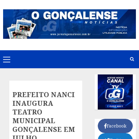
Skip
to
content
Primary
Menu
PREFEITO NANCI
INAUGURA
TEATRO
MUNICIPAL
Facebook
GONÇALENSE EM
JULHO