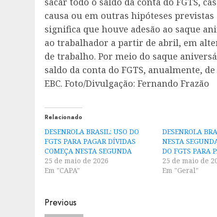
sacar todo o saldo da conta do FGTS, ca
causa ou em outras hipóteses previstas
significa que houve adesão ao saque an
ao trabalhador a partir de abril, em alt
de trabalho. Por meio do saque aniversá
saldo da conta do FGTS, anualmente, de
EBC. Foto/Divulgação: Fernando Frazão
Relacionado
DESENROLA BRASIL: USO DO
DESENROLA BRA
FGTS PARA PAGAR DÍVIDAS
NESTA SEGUNDA 
COMEÇA NESTA SEGUNDA
DO FGTS PARA 
25 de maio de 2026
25 de maio de 2
Em "CAPA"
Em "Geral"
Post
Previous