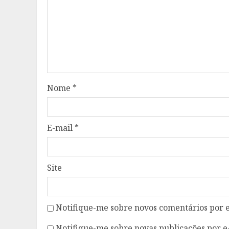
Nome
*
E-mail
*
Site
Notifique-me sobre novos comentários por e
Notifique-me sobre novas publicações por e