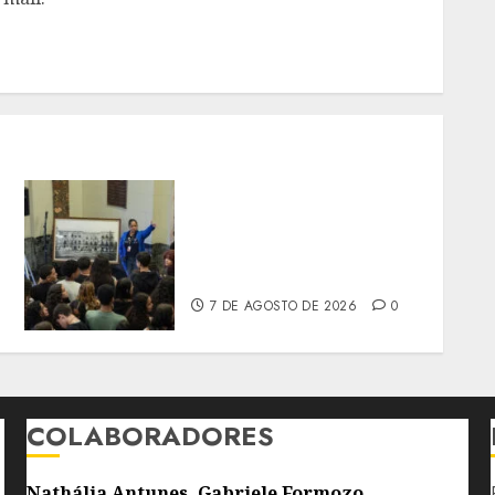
PALÁCIO TIRADENTES
BATE MAIOR RECORDE DE
PÚBLICO EM QUATRO
ANOS
7 DE AGOSTO DE 2026
0
COLABORADORES
Nathália Antunes, Gabriele Formozo