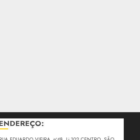
ENDEREÇO:
RUA EDUARDO VIEIRA, nº48, Lj 102 CENTRO, SÃO