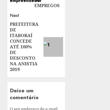
EMPREGOS
Next
PREFEITURA
Next
DE
post:
ITABORAÍ
CONCEDE
ATÉ 100%
DE
DESCONTO
NA ANISTIA
2019
Deixe um
comentário
O seu endereço de e-mail