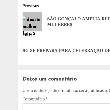
Post
Previous
navigation
Previous
SÃO GONÇALO AMPLIA RED
post:
MULHERES
Next
Next
SG SE PREPARA PARA CELEBRAÇÃO DE
post:
Deixe um comentário
O seu endereço de e-mail não será publicado.
Comentário
*