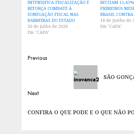
INTENSIFICA FISCALIZAÇÃO E
RECUAM 11,45%
REFORÇA COMBATE À
PRIMEIROS MES
SONEGAÇÃO FISCAL NAS
BRASIL CONTRA
BARREIRAS DO ESTADO
18 de junho de 
20 de julho de 2026
Em "CAPA"
Em "CAPA"
Post
Previous
navigation
Previous
SÃO GONÇA
post:
Next
Next
CONFIRA O QUE PODE E O QUE NÃO P
post: