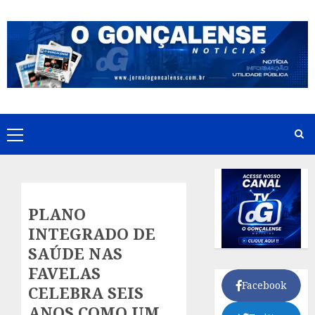
Skip
to
content
Primary
Menu
PLANO
INTEGRADO DE
SAÚDE NAS
FAVELAS
Facebook
CELEBRA SEIS
ANOS COMO UM