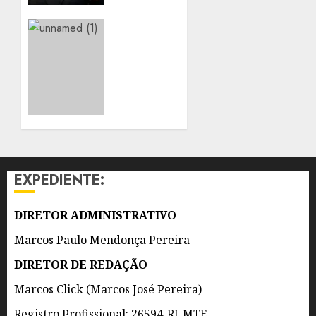
EM
DEFESA
HOSPITAIS
DAS
DA
MULHERES
REDE
ESTADUAL
7 DE
PODEM
AGOSTO
PASSAR
DE 2026
A
0
OFERECER
TRATAMENTO
DE
EXPEDIENTE:
PODOLOGIA
PARA
DIABÉTICOS
DIRETOR ADMINISTRATIVO
Marcos Paulo Mendonça Pereira
7 DE
AGOSTO
DIRETOR DE REDAÇÃO
DE 2026
0
Marcos Click (Marcos José Pereira)
Registro Profissional: 26594-RJ-MTE