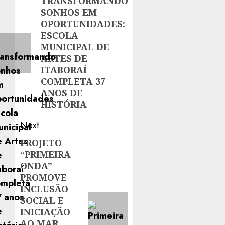
navigation
TRANSFORMANDO
Previous
SONHOS EM
post:
OPORTUNIDADES:
ESCOLA
MUNICIPAL DE
ARTES DE
ITABORAÍ
COMPLETA 37
ANOS DE
HISTÓRIA
Next
PROJETO
Next
“PRIMEIRA
post:
ONDA”
PROMOVE
INCLUSÃO
SOCIAL E
INICIAÇÃO
AO MAR