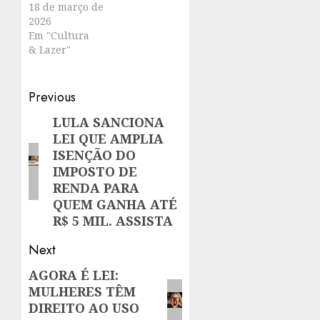
18 de março de
2026
Em "Cultura
& Lazer"
Post
Previous
navigation
LULA SANCIONA
Previous
LEI QUE AMPLIA
post:
ISENÇÃO DO
IMPOSTO DE
RENDA PARA
QUEM GANHA ATÉ
R$ 5 MIL. ASSISTA
Next
AGORA É LEI:
Next
MULHERES TÊM
post:
DIREITO AO USO