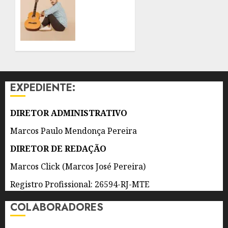
AGOSTO
MUNDO:
DE 2026
MATHEUS
0
FONSECA
VEM
CONSTRUINDO
A
CARREIRA
EXPEDIENTE:
ENTRE
A
EUROPA,
DIRETOR ADMINISTRATIVO
OS
Marcos Paulo Mendonça Pereira
ESTADOS
UNIDOS
DIRETOR DE REDAÇÃO
E A
Marcos Click (Marcos José Pereira)
AMÉRICA
LATINA
Registro Profissional: 26594-RJ-MTE
CANTANDO
A
COLABORADORES
CULTURA
POPULAR