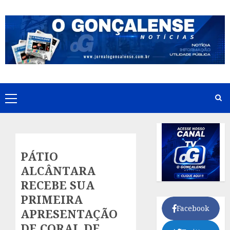
Skip
to
content
Primary
Menu
PÁTIO
ALCÂNTARA
RECEBE SUA
PRIMEIRA
Facebook
APRESENTAÇÃO
DE CORAL DE