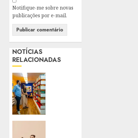
Notifique-me sobre novas
publicações por e-mail.
NOTÍCIAS
RELACIONADAS
SÃO
GONÇALO
GANHA
PRIMEIRA
BIBLIOTECA
COMUNITÁRIA
DA
CIDADE
DE SÃO
GONÇALO
7 DE
PARA O