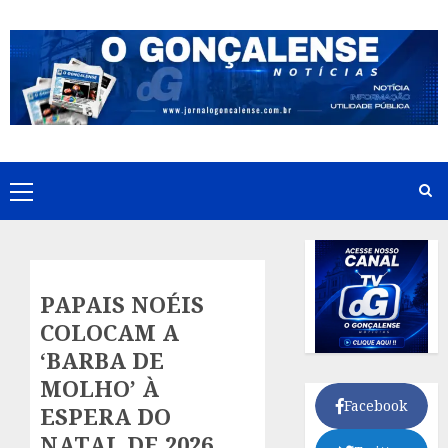
Skip
to
content
Primary
Menu
PAPAIS NOÉIS
COLOCAM A
‘BARBA DE
MOLHO’ À
Facebook
ESPERA DO
NATAL DE 2026