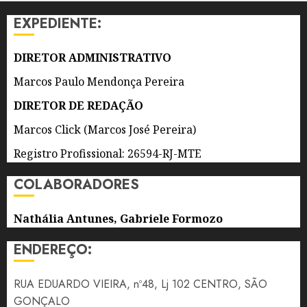
CARREIRA
EXPEDIENTE:
ENTRE
A
EUROPA,
DIRETOR ADMINISTRATIVO
OS
Marcos Paulo Mendonça Pereira
ESTADOS
UNIDOS
DIRETOR DE REDAÇÃO
E A
Marcos Click (Marcos José Pereira)
AMÉRICA
LATINA
Registro Profissional: 26594-RJ-MTE
CANTANDO
A
COLABORADORES
CULTURA
POPULAR
Nathália Antunes, Gabriele Formozo
BRASILEIRA
ENDEREÇO:
7 DE
AGOSTO
DE 2026
RUA EDUARDO VIEIRA, nº48, Lj 102 CENTRO, SÃO
0
GONÇALO