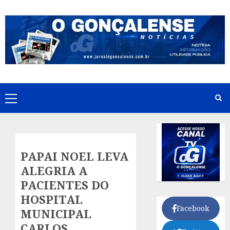
Skip
to
content
Primary
Menu
PAPAI NOEL LEVA
ALEGRIA A
PACIENTES DO
HOSPITAL
Facebook
MUNICIPAL
CARLOS