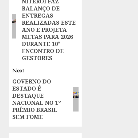
NITERÓI FAZ
post:
BALANÇO DE
ENTREGAS
REALIZADAS ESTE
ANO E PROJETA
METAS PARA 2026
DURANTE 10°
ENCONTRO DE
GESTORES
Next
GOVERNO DO
Next
ESTADO É
post:
DESTAQUE
NACIONAL NO 1º
PRÊMIO BRASIL
SEM FOME