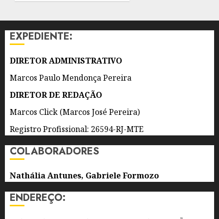
DE
EXAMES,
IMAGENS
EXPEDIENTE:
E
ESPECIALIDADES
DE
DIRETOR ADMINISTRATIVO
NITERÓI
Marcos Paulo Mendonça Pereira
7 DE
DIRETOR DE REDAÇÃO
AGOSTO
DE 2026
Marcos Click (Marcos José Pereira)
0
Registro Profissional: 26594-RJ-MTE
COLABORADORES
Nathália Antunes, Gabriele Formozo
ENDEREÇO: