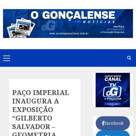
Skip
to
content
Primary
Menu
PAÇO IMPERIAL
INAUGURA A
EXPOSIÇÃO
“GILBERTO
Facebook
SALVADOR –
GEOMETRIA