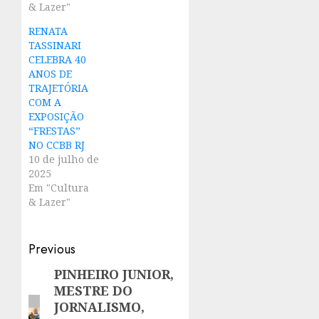
& Lazer"
RENATA
TASSINARI
CELEBRA 40
ANOS DE
TRAJETÓRIA
COM A
EXPOSIÇÃO
“FRESTAS”
NO CCBB RJ
10 de julho de
2025
Em "Cultura
& Lazer"
Post
Previous
navigation
PINHEIRO JUNIOR,
Previous
MESTRE DO
post:
JORNALISMO,