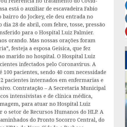
rou referência no tratamento do Covid-
sa está o auxiliar de escavadeira Fabio
 bairro do Jockey, ele deu entrada no
 dia 28 de abril, com febre, tosse, pressão
ransferido para o Hospital Luiz Palmier.
mos orando. Mas nossas orações foram
ia”, festeja a esposa Geisica, que fez
o marido no hospital. O Hospital Luiz
cientes infectados pelo Coronavírus. A
é 100 pacientes, sendo 40 com necessidade
2 pacientes internados em enfermarias e
ivo. Contratação – A Secretaria Municipal
os intensivistas e de clínica médica,
rmagem, para atuar no Hospital Luiz
r o setor de Recursos Humanos do HLP. A
caminhados do Pronto Socorro Central, do