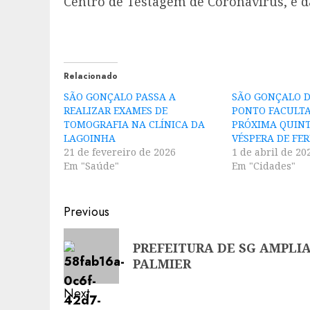
Centro de Testagem de Coronavírus, e d
Relacionado
SÃO GONÇALO PASSA A
SÃO GONÇALO 
REALIZAR EXAMES DE
PONTO FACULTA
TOMOGRAFIA NA CLÍNICA DA
PRÓXIMA QUINT
LAGOINHA
VÉSPERA DE FE
21 de fevereiro de 2026
1 de abril de 20
Em "Saúde"
Em "Cidades"
Post
Previous
navigation
Previous
PREFEITURA DE SG AMPLIA
post:
PALMIER
Next