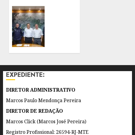
DEVIDO
À
PREFEITO
PREVISÃO
DE
DE
NITERÓI
VENTOS
RENOVA
FORTES
CONVÊNIO
DO
7 DE
PROEIS
AGOSTO
POR
DE 2026
DOIS
0
ANOS
EXPEDIENTE:
7 DE
AGOSTO
DIRETOR ADMINISTRATIVO
DE 2026
0
Marcos Paulo Mendonça Pereira
DIRETOR DE REDAÇÃO
Marcos Click (Marcos José Pereira)
Registro Profissional: 26594-RJ-MTE