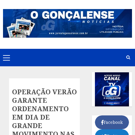
Skip
to
content
Primary
Menu
OPERAÇÃO VERÃO
GARANTE
ORDENAMENTO
EM DIA DE
Facebook
GRANDE
MOVIMENTO NAS