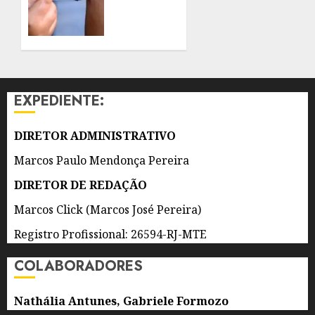
ESPECIALIDADES
DE
DE
MULTIVACINAÇÃO
NITERÓI
PARA
ATUALIZAÇÃO
7 DE
DA
AGOSTO
CADERNETA
DE 2026
EXPEDIENTE:
DE
0
CRIANÇAS
E
DIRETOR ADMINISTRATIVO
ADOLESCENTES
Marcos Paulo Mendonça Pereira
5 DE
DIRETOR DE REDAÇÃO
AGOSTO
DE 2026
Marcos Click (Marcos José Pereira)
0
Registro Profissional: 26594-RJ-MTE
COLABORADORES
Nathália Antunes, Gabriele Formozo