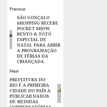
Post
Previous
navigation
SÃO GONÇALO
Previous
SHOPPING RECEBE
post:
POCKET SHOW
BENTO & TOTÓ
ESPECIAL DE
NATAL PARA ABRIR
A PROGRAMAÇÃO
DE FÉRIAS DA
CRIANÇADA
Next
PREFEITURA DO
Next
RIO É A PRIMEIRA
post:
CIDADE DO PAÍS A
PUBLICAR DADOS
DE MEDIDAS