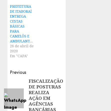
PREFEITURA
DE ITABORAÍ
ENTREGA
CESTAS
BÁSICAS
PARA
CAMELÔS E
AMBULANTES
26 de abril de
2020
Em "CAPA"
Post
Previous
navigation
FISCALIZAÇÃO
Previous
DE POSTURAS
post:
REALIZA
AÇÃO EM
AGÊNCIAS
BANCÁRIAS