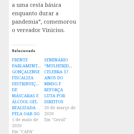
a uma cesta básica
enquanto durar a
pandemia”, comemorou
o vereador Vinicius.
Relacionado
FRENTE
SEMINÁRIO
PARLAMENTAR
“MULHERIDADES”
GONÇALENSE
CELEBRA 37
FISCALIZA
ANOS DO
DISTRIBUIÇÃO
MMSG E
DE
REFORÇA
MÁSCARAS E
LUTA POR
ÀLCOOL GEL
DIREITOS
REALIZADA
20 de março de
PELA OAB-SG
2026
1 de maio de
Em "Geral"
2020
Em "CAPA"