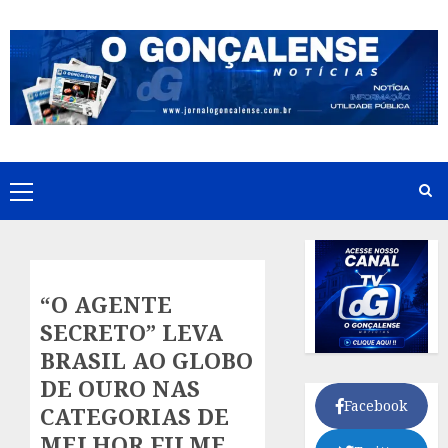
Skip
to
content
Primary
Menu
“O AGENTE
SECRETO” LEVA
BRASIL AO GLOBO
DE OURO NAS
Facebook
CATEGORIAS DE
MELHOR FILME