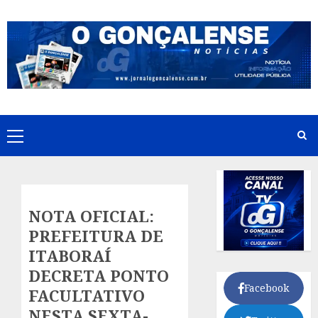
Skip
to
content
Primary
Menu
NOTA OFICIAL:
PREFEITURA DE
ITABORAÍ
DECRETA PONTO
Facebook
FACULTATIVO
NESTA SEXTA-