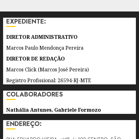
TRABALHO
DE 2026
ESCRAVO
0
EXPEDIENTE:
6 DE
AGOSTO
DE 2026
DIRETOR ADMINISTRATIVO
0
Marcos Paulo Mendonça Pereira
DIRETOR DE REDAÇÃO
Marcos Click (Marcos José Pereira)
Registro Profissional: 26594-RJ-MTE
COLABORADORES
Nathália Antunes, Gabriele Formozo
ENDEREÇO: