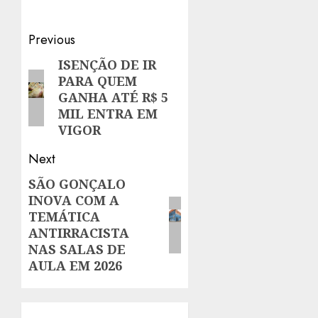
Post
Previous
navigation
ISENÇÃO DE IR
Previous
PARA QUEM
post:
GANHA ATÉ R$ 5
MIL ENTRA EM
VIGOR
Next
SÃO GONÇALO
Next
INOVA COM A
post:
TEMÁTICA
ANTIRRACISTA
NAS SALAS DE
AULA EM 2026