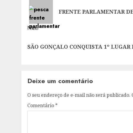
navigation
Previous
FRENTE PARLAMENTAR DE 
post:
Next
Next
SÃO GONÇALO CONQUISTA 1º LUGAR
post:
Deixe um comentário
O seu endereço de e-mail não será publicado.
Comentário
*