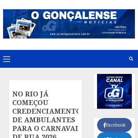
Skip
to
content
Primary
Menu
NO RIO JÁ
COMEÇOU
CREDENCIAMENTO
DE AMBULANTES
Facebook
PARA O CARNAVAL
DE RUA 2026