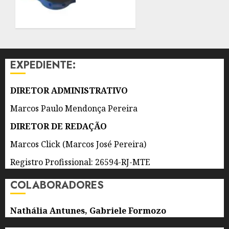
INTERIOR
6 DE
DOS
AGOSTO
IMÓVEIS
DE 2026
0
6 DE
AGOSTO
EXPEDIENTE:
DE 2026
0
DIRETOR ADMINISTRATIVO
Marcos Paulo Mendonça Pereira
DIRETOR DE REDAÇÃO
Marcos Click (Marcos José Pereira)
Registro Profissional: 26594-RJ-MTE
COLABORADORES
Nathália Antunes, Gabriele Formozo