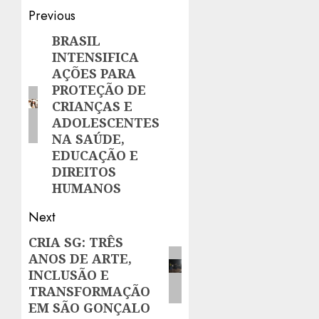
Post
Previous
navigation
BRASIL
Previous
INTENSIFICA
post:
AÇÕES PARA
PROTEÇÃO DE
CRIANÇAS E
ADOLESCENTES
NA SAÚDE,
EDUCAÇÃO E
DIREITOS
HUMANOS
Next
CRIA SG: TRÊS
Next
ANOS DE ARTE,
post:
INCLUSÃO E
TRANSFORMAÇÃO
EM SÃO GONÇALO