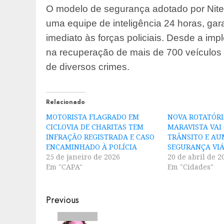
O modelo de segurança adotado por Niteró
uma equipe de inteligência 24 horas, ga
imediato às forças policiais. Desde a im
na recuperação de mais de 700 veículos 
de diversos crimes.
Relacionado
MOTORISTA FLAGRADO EM
NOVA ROTATÓRI
CICLOVIA DE CHARITAS TEM
MARAVISTA VAI
INFRAÇÃO REGISTRADA E CASO
TRÂNSITO E AU
ENCAMINHADO À POLÍCIA
SEGURANÇA VIÁ
25 de janeiro de 2026
20 de abril de 2
Em "CAPA"
Em "Cidades"
Post
Previous
navigation
Previous