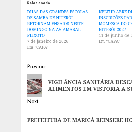
Relacionado
DUAS DAS GRANDES ESCOLAS
NELTUR ABRE DI
DE SAMBA DE NITERÓI
INSCRIÇÕES PA
RETORNAM ENSAIOS NESTE
MOMESCA DO C
DOMINGO NA AV. AMARAL
NITERÓI 2027
PEIXOTO
11 de junho de 
7 de janeiro de 2026
Em "CAPA"
Em "CAPA"
Post
Previous
navigation
Previous
VIGILÂNCIA SANITÁRIA DES
post:
ALIMENTOS EM VISTORIA A 
Next
Next
PREFEITURA DE MARICÁ REINSERE H
post: