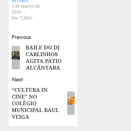
NITERÓI
3 de março de
2026
Em "CAPA"
Post
Previous
navigation
BAILE DO DJ
Previous
CARLINHOS
post:
AGITA PÁTIO
ALCÂNTARA
Next
“CULTURA IN
Next
CINE” NO
post:
COLÉGIO
MUNICIPAL RAUL
VEIGA