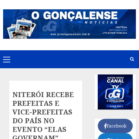
Skip
to
content
Primary
Menu
NITERÓI RECEBE
PREFEITAS E
VICE-PREFEITAS
DO PAÍS NO
Facebook
EVENTO “ELAS
GOVERNAM”