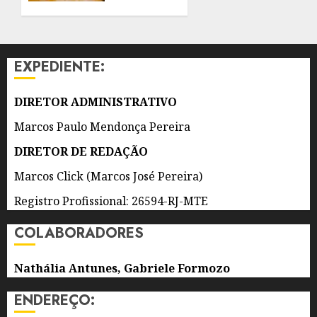
7 DE
PROEIS
AGOSTO
POR
DE 2026
DOIS
0
ANOS
EXPEDIENTE:
7 DE
AGOSTO
DIRETOR ADMINISTRATIVO
DE 2026
0
Marcos Paulo Mendonça Pereira
DIRETOR DE REDAÇÃO
Marcos Click (Marcos José Pereira)
Registro Profissional: 26594-RJ-MTE
COLABORADORES
Nathália Antunes, Gabriele Formozo
ENDEREÇO: