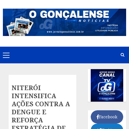
Skip
to
content
Primary
Menu
NITERÓI
INTENSIFICA
AÇÕES CONTRA A
DENGUE E
Facebook
REFORÇA
ESTRATÉGIA DE