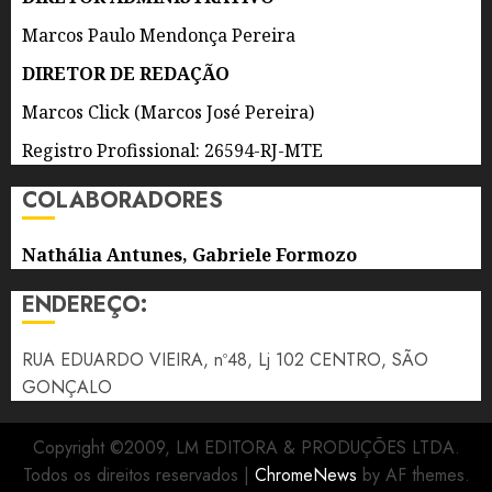
NITERÓI
Marcos Paulo Mendonça Pereira
7 DE
DIRETOR DE REDAÇÃO
AGOSTO
DE 2026
Marcos Click (Marcos José Pereira)
0
Registro Profissional: 26594-RJ-MTE
COLABORADORES
Nathália Antunes, Gabriele Formozo
ENDEREÇO:
RUA EDUARDO VIEIRA, nº48, Lj 102 CENTRO, SÃO
GONÇALO
Copyright ©2009, LM EDITORA & PRODUÇÕES LTDA.
Todos os direitos reservados
|
ChromeNews
by AF themes.