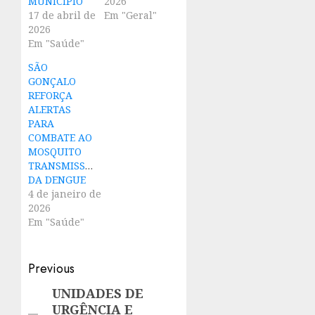
MUNICÍPIO
2026
17 de abril de
Em "Geral"
2026
Em "Saúde"
SÃO
GONÇALO
REFORÇA
ALERTAS
PARA
COMBATE AO
MOSQUITO
TRANSMISSOR
DA DENGUE
4 de janeiro de
2026
Em "Saúde"
Post
Previous
navigation
UNIDADES DE
Previous
URGÊNCIA E
post: