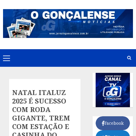
Skip
to
content
Primary
Menu
NATAL ITALUZ
2025 É SUCESSO
COM RODA
GIGANTE, TREM
Facebook
COM ESTAÇÃO E
CASINHA DO