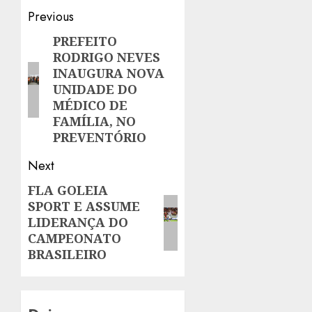
Post
Previous
navigation
PREFEITO
Previous
RODRIGO NEVES
post:
INAUGURA NOVA
UNIDADE DO
MÉDICO DE
FAMÍLIA, NO
PREVENTÓRIO
Next
FLA GOLEIA
Next
SPORT E ASSUME
post:
LIDERANÇA DO
CAMPEONATO
BRASILEIRO