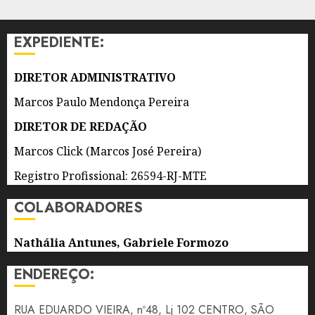
DE 2026
DE
0
ROCK,
EXPEDIENTE:
GASTRONOMIA
E
DIVERSÃO
DIRETOR ADMINISTRATIVO
Marcos Paulo Mendonça Pereira
6 DE
AGOSTO
DIRETOR DE REDAÇÃO
DE 2026
0
Marcos Click (Marcos José Pereira)
Registro Profissional: 26594-RJ-MTE
COLABORADORES
Nathália Antunes, Gabriele Formozo
ENDEREÇO:
RUA EDUARDO VIEIRA, nº48, Lj 102 CENTRO, SÃO