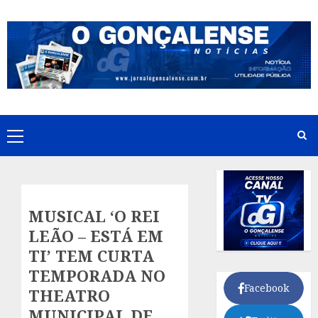
Skip
to
content
Primary
Menu
MUSICAL ‘O REI
LEÃO – ESTÁ EM
TI’ TEM CURTA
TEMPORADA NO
Facebook
THEATRO
MUNICIPAL DE