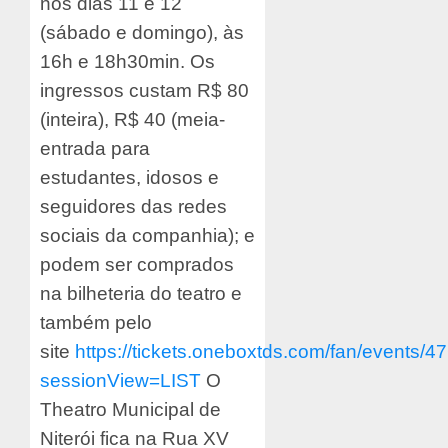
nos dias 11 e 12
(sábado e domingo), às
16h e 18h30min. Os
ingressos custam R$ 80
(inteira), R$ 40 (meia-
entrada para
estudantes, idosos e
seguidores das redes
sociais da companhia); e
podem ser comprados
na bilheteria do teatro e
também pelo
site
https://tickets.oneboxtds.com/fan/events/4
sessionView=LIST
O
Theatro Municipal de
Niterói fica na Rua XV