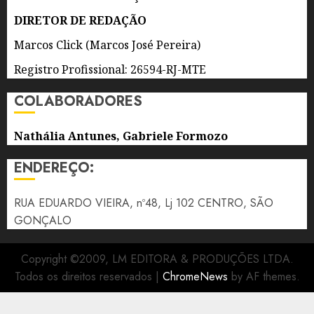
ESTADOS
UNIDOS
DIRETOR DE REDAÇÃO
E A
Marcos Click (Marcos José Pereira)
AMÉRICA
LATINA
Registro Profissional: 26594-RJ-MTE
CANTANDO
A
COLABORADORES
CULTURA
POPULAR
Nathália Antunes, Gabriele Formozo
BRASILEIRA
ENDEREÇO:
7 DE
AGOSTO
DE 2026
RUA EDUARDO VIEIRA, nº48, Lj 102 CENTRO, SÃO
0
GONÇALO
Copyright ©2009, LM EDITORA & PRODUÇÕES LTDA.
Todos os direitos reservados
|
ChromeNews
by AF themes.