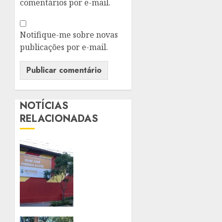
comentários por e-mail.
Notifique-me sobre novas
publicações por e-mail.
NOTÍCIAS
RELACIONADAS
NITERÓI
TERÁ
PRIMEIRA
ESCOLA
PÚBLICA
BILÍNGUE
EM
PORTUGUÊS