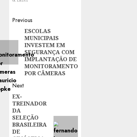
Post
Previous
navigation
ESCOLAS
Previous
MUNICIPAIS
post:
INVESTEM EM
SEGURANÇA COM
IMPLANTAÇÃO DE
MONITORAMENTO
POR CÂMERAS
Next
EX-
Next
TREINADOR
post:
DA
SELEÇÃO
BRASILEIRA
DE