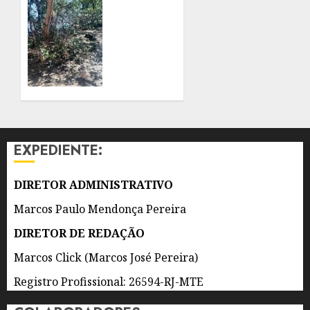
PROJETO
E
INICIA
ESPANHOL
RECUPERAÇÃO
DE
9 DE
MANGUEZAL
AGOSTO
E
DE 2026
CARBONO
0
AZUL
NA
COMUNIDADE
EXPEDIENTE:
DO
GATO,
EM
DIRETOR ADMINISTRATIVO
SÃO
Marcos Paulo Mendonça Pereira
GONÇALO
DIRETOR DE REDAÇÃO
9 DE
AGOSTO
Marcos Click (Marcos José Pereira)
DE 2026
0
Registro Profissional: 26594-RJ-MTE