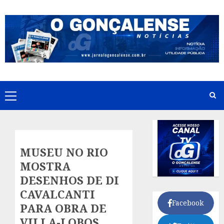
Skip
to
content
Primary
Menu
MUSEU NO RIO
MOSTRA
DESENHOS DE DI
CAVALCANTI
Facebook
PARA OBRA DE
VILLA-LOBOS